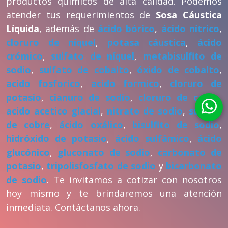
productos químicos de alta calidad. Podemos
atender tus requerimientos de
Sosa Cáustica
Líquida
, además de
ácido bórico
,
ácido nítrico
,
cloruro de níquel
,
potasa cáustica
,
ácido
crómico
,
sulfato de níquel
,
metabisulfito de
sodio
,
sulfato de cobalto
,
óxido de cobalto
,
acido fosforico
,
acido formico
,
cloruro de
potasio
,
cianuro de sodio
,
cloruro de calcio
,
acido acetico glacial
,
nitrato de sodio
,
sulfato
de cobre
,
ácido oxálico
,
bisulfito de sodio
,
hidróxido de potasio
,
ácido sulfámico
,
ácido
glucónico
,
gluconato de sodio
,
carbonato de
potasio
,
tripolisfosfato de sodio
y
bicarbonato
de sodio
. Te invitamos a cotizar con nosotros
hoy mismo y te brindaremos una atención
inmediata. Contáctanos ahora.