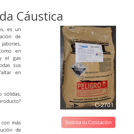
da Cáustica
os, es un
ación de
 jabones,
í como en
y el gas
todas sus
faltar en
 sólidas,
oducto?
Solicita tu Cotización
 con más
bución de