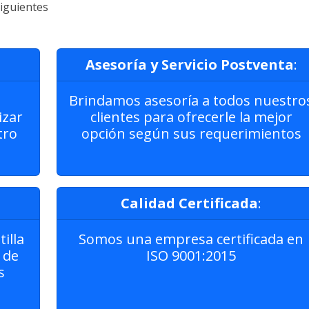
iguientes
Asesoría y Servicio Postventa
:
Brindamos asesoría a todos nuestro
izar
clientes para ofrecerle la mejor
tro
opción según sus requerimientos
Calidad Certificada
:
illa
Somos una empresa certificada en
 de
ISO 9001:2015
s