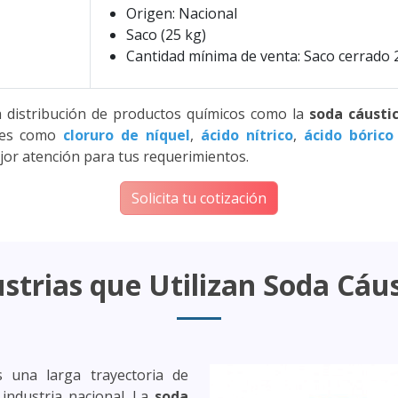
Origen: Nacional
Saco (25 kg)
Cantidad mínima de venta: Saco cerrado 
 distribución de productos químicos como la
soda cáusti
ales como
cloruro de níquel
,
ácido nítrico
,
ácido bórico
ejor atención para tus requerimientos.
Solicita tu cotización
strias que Utilizan Soda Cáu
una larga trayectoria de
 industria nacional. La
soda