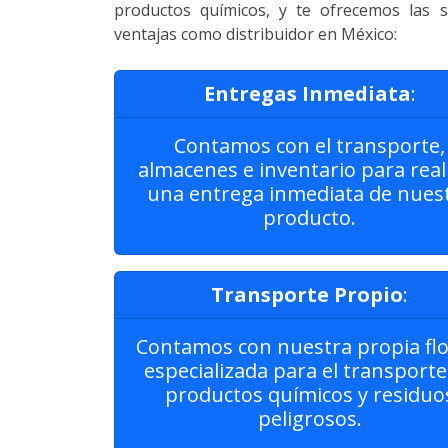
productos químicos, y te ofrecemos las s
ventajas como distribuidor en México:
Entregas Inmediata
:
Contamos con el transporte,
almacenes e inventario para real
una entrega inmediata de nues
producto.
Transporte Propio
:
Contamos con nuestra propia flot
especializada para el transporte
productos químicos y residuo
peligrosos.